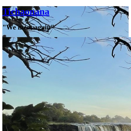
Tichaonana
"We meet again"